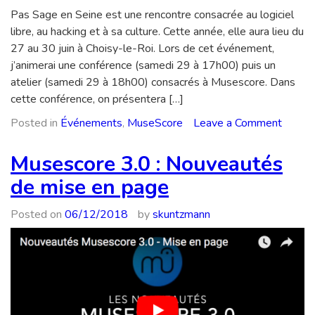
Pas Sage en Seine est une rencontre consacrée au logiciel
libre, au hacking et à sa culture. Cette année, elle aura lieu du
27 au 30 juin à Choisy-le-Roi. Lors de cet événement,
j’animerai une conférence (samedi 29 à 17h00) puis un
atelier (samedi 29 à 18h00) consacrés à Musescore. Dans
cette conférence, on présentera […]
on
Posted in
Événements
,
MuseScore
Leave a Comment
Muses
à
Musescore 3.0 : Nouveautés
Pas
de mise en page
Sage
en
Posted on
06/12/2018
by
skuntzmann
Seine
2019