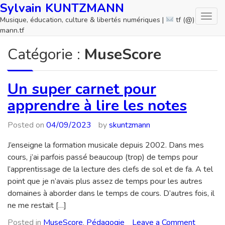
Skip
Sylvain KUNTZMANN
to
Musique, éducation, culture & libertés numériques |
tf (@)
content
mann.tf
Catégorie :
MuseScore
Un super carnet pour
apprendre à lire les notes
Posted on
04/09/2023
by
skuntzmann
J’enseigne la formation musicale depuis 2002. Dans mes
cours, j’ai parfois passé beaucoup (trop) de temps pour
l’apprentissage de la lecture des clefs de sol et de fa. A tel
point que je n’avais plus assez de temps pour les autres
domaines à aborder dans le temps de cours. D’autres fois, il
ne me restait […]
on
Posted in
MuseScore
,
Pédagogie
Leave a Comment