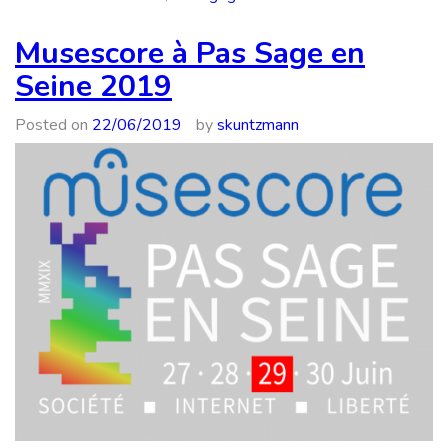
Un
super
Musescore à Pas Sage en
carnet
Seine 2019
pour
apprend
Posted on
22/06/2019
by
skuntzmann
à
lire
les
notes