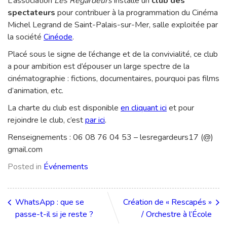
L’association
Les Regardeurs
installe un
club des
spectateurs
pour contribuer à la programmation du Cinéma
Michel Legrand de Saint-Palais-sur-Mer, salle exploitée par
la société
Cinéode
.
Placé sous le signe de l’échange et de la convivialité, ce club
a pour ambition est d’épouser un large spectre de la
cinématographie : fictions, documentaires, pourquoi pas films
d’animation, etc.
La charte du club est disponible
en cliquant ici
et pour
rejoindre le club, c’est
par ici
.
Renseignements : 06 08 76 04 53 – lesregardeurs17 (@)
gmail.com
Posted in
Événements
WhatsApp : que se
Création de « Rescapés »
passe-t-il si je reste ?
/ Orchestre à l’École